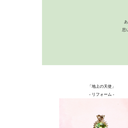
あ
思
「地上の天使」
- リフォーム -