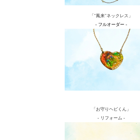
「"鳳来"ネックレス」
- フルオーダー -
「お守りヘビくん」
- リフォーム -